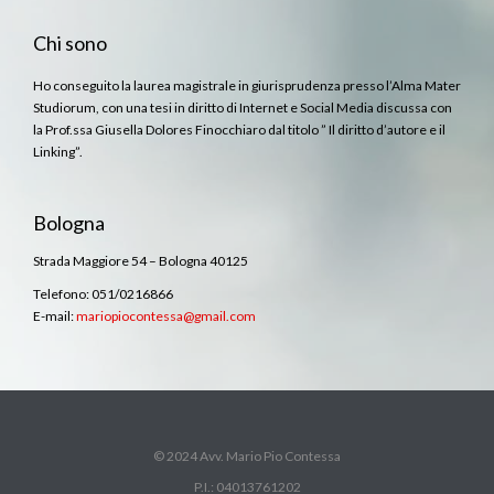
Chi sono
Ho conseguito la laurea magistrale in giurisprudenza presso l’Alma Mater
Studiorum, con una tesi in diritto di Internet e Social Media discussa con
la Prof.ssa Giusella Dolores Finocchiaro dal titolo ” Il diritto d’autore e il
Linking”.
Bologna
Strada Maggiore 54 – Bologna 40125
Telefono: 051/0216866
E-mail:
mariopiocontessa@gmail.com
© 2024 Avv. Mario Pio Contessa
P.I.: 04013761202