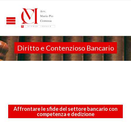
Diritto e Contenzioso Bancario
Affrontare le sfide del settore bancario con
competenza e dedizione