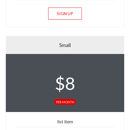
SIGN UP
Small
$
8
PER MONTH
list item