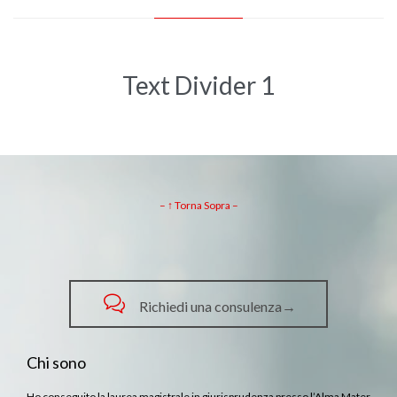
Text Divider 1
– ↑ Torna Sopra –

Richiedi una consulenza→
Chi sono
Ho conseguito la laurea magistrale in giurisprudenza presso l’Alma Mater