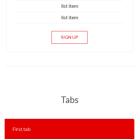
list item
list item
SIGN UP
Tabs
First tab