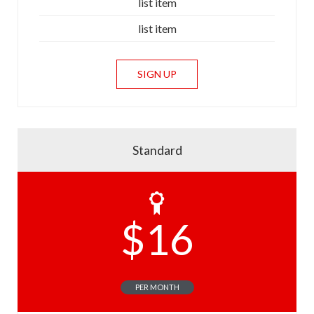
list item
list item
SIGN UP
Standard
$
16
PER MONTH