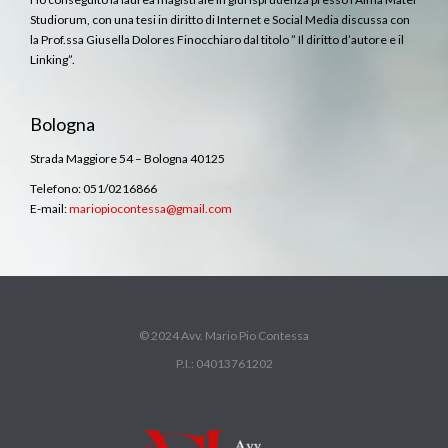
Studiorum, con una tesi in diritto di Internet e Social Media discussa con
la Prof.ssa Giusella Dolores Finocchiaro dal titolo ” Il diritto d’autore e il
Linking”.
Bologna
Strada Maggiore 54 – Bologna 40125
Telefono: 051/0216866
E-mail:
mariopiocontessa@gmail.com
© 2024 Avv. Mario Pio Contessa
P.I.: 04013761202