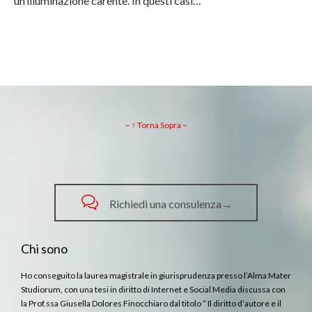
un’illuminazione carente. In questi casi…
– ↑ Torna Sopra –

Richiedi una consulenza→
Chi sono
Ho conseguito la laurea magistrale in giurisprudenza presso l’Alma Mater
Studiorum, con una tesi in diritto di Internet e Social Media discussa con
la Prof.ssa Giusella Dolores Finocchiaro dal titolo ” Il diritto d’autore e il