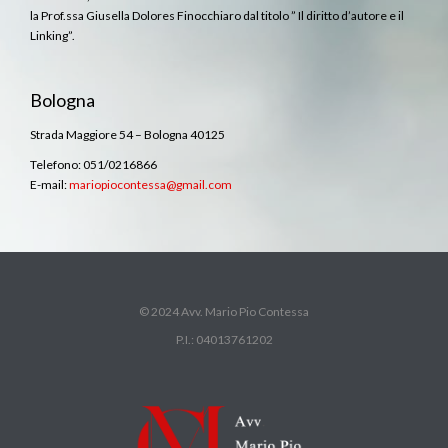
la Prof.ssa Giusella Dolores Finocchiaro dal titolo ” Il diritto d’autore e il
Linking”.
Bologna
Strada Maggiore 54 – Bologna 40125
Telefono: 051/0216866
E-mail:
mariopiocontessa@gmail.com
© 2024 Avv. Mario Pio Contessa
P.I.: 04013761202