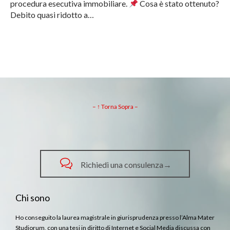
procedura esecutiva immobiliare.
Cosa è stato ottenuto?
Debito quasi ridotto a…
– ↑ Torna Sopra –

Richiedi una consulenza→
Chi sono
Ho conseguito la laurea magistrale in giurisprudenza presso l’Alma Mater
Studiorum, con una tesi in diritto di Internet e Social Media discussa con