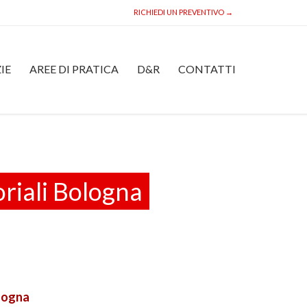
RICHIEDI UN PREVENTIVO →
Skip
IE
AREE DI PRATICA
D&R
CONTATTI
to
content
oriali Bologna
ologna