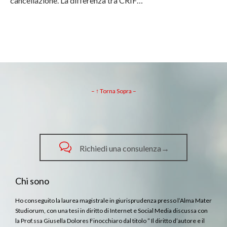
cancellazione. La differenza tra CRIF…
– ↑ Torna Sopra –

Richiedi una consulenza→
Chi sono
Ho conseguito la laurea magistrale in giurisprudenza presso l’Alma Mater
Studiorum, con una tesi in diritto di Internet e Social Media discussa con
la Prof.ssa Giusella Dolores Finocchiaro dal titolo ” Il diritto d’autore e il