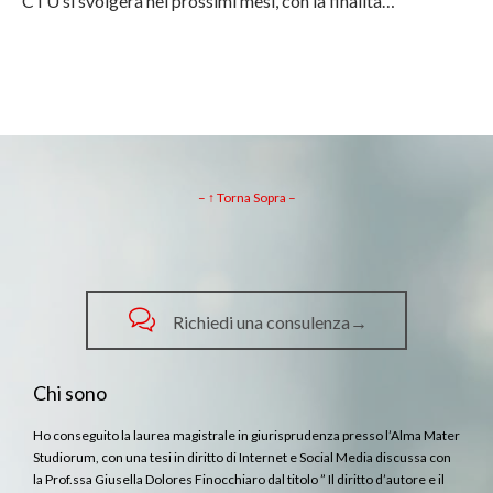
CTU si svolgerà nei prossimi mesi, con la finalità…
– ↑ Torna Sopra –

Richiedi una consulenza→
Chi sono
Ho conseguito la laurea magistrale in giurisprudenza presso l’Alma Mater
Studiorum, con una tesi in diritto di Internet e Social Media discussa con
la Prof.ssa Giusella Dolores Finocchiaro dal titolo ” Il diritto d’autore e il