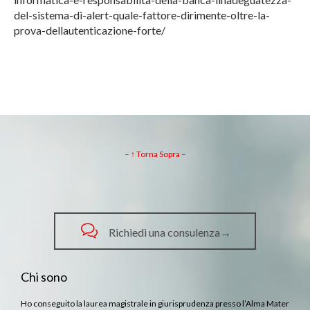
del-sistema-di-alert-quale-fattore-dirimente-oltre-la-
prova-dellautenticazione-forte/
– ↑ Torna Sopra –

Richiedi una consulenza→
Chi sono
Ho conseguito la laurea magistrale in giurisprudenza presso l’Alma Mater