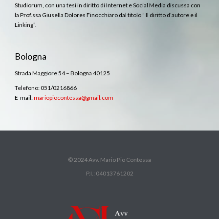
Studiorum, con una tesi in diritto di Internet e Social Media discussa con
la Prof.ssa Giusella Dolores Finocchiaro dal titolo ” Il diritto d’autore e il
Linking”.
Bologna
Strada Maggiore 54 – Bologna 40125
Telefono: 051/0216866
E-mail:
mariopiocontessa@gmail.com
© 2024 Avv. Mario Pio Contessa
P.I.: 04013761202