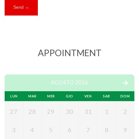
APPOINTMENT
AGOSTO 2026
LUN
MAR
MER
GIO
VEN
SAB
DOM
27
28
29
30
31
1
2
3
4
5
6
7
8
9