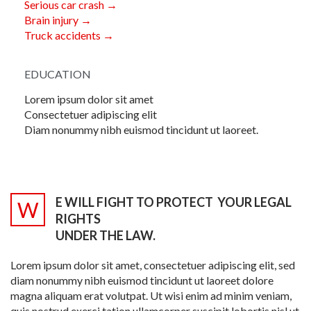
Serious car crash →
Brain injury →
Truck accidents →
EDUCATION
Lorem ipsum dolor sit amet
Consectetuer adipiscing elit
Diam nonummy nibh euismod tincidunt ut laoreet.
E WILL FIGHT TO PROTECT
YOUR LEGAL
W
RIGHTS
UNDER THE LAW.
Lorem ipsum dolor sit amet, consectetuer adipiscing elit, sed
diam nonummy nibh euismod tincidunt ut laoreet dolore
magna aliquam erat volutpat. Ut wisi enim ad minim veniam,
quis nostrud exerci tation ullamcorper suscipit lobortis nisl ut