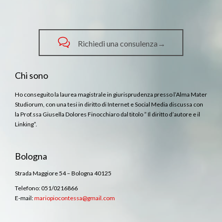

Richiedi una consulenza→
Chi sono
Ho conseguito la laurea magistrale in giurisprudenza presso l’Alma Mater
Studiorum, con una tesi in diritto di Internet e Social Media discussa con
la Prof.ssa Giusella Dolores Finocchiaro dal titolo ” Il diritto d’autore e il
Linking”.
Bologna
Strada Maggiore 54 – Bologna 40125
Telefono: 051/0216866
E-mail:
mariopiocontessa@gmail.com