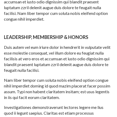
accumsan et iusto odio dignissim qui blandit praesent
luptatum zzril delenit augue duis dolore te feugait nulla
facilisi. Nam liber tempor cum soluta nobis eleifend option
congue nihil imperdiet.
LEADERSHIP, MEMBERSHIP & HONORS
Duis autem vel eum iriure dolor in hendrerit in vulputate velit
esse molestie consequat, vel illum dolore eu feugiat nulla
facilisis at vero eros et accumsan et iusto odio dignissim qui
blandit praesent luptatum zzril delenit augue duis dolore te
feugait nulla facilisi.
Nam liber tempor cum soluta nobis eleifend option congue
nihil imperdiet doming id quod mazim placerat facer possim
assum. Typi non habent claritatem insitam; est usus legentis
in iis qui facit eorum claritatem.
Investigationes demonstraverunt lectores legere me lius
quod ii legunt saepius. Claritas est etiam processus