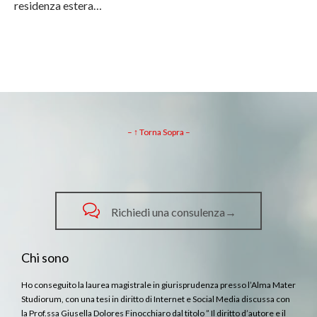
residenza estera…
– ↑ Torna Sopra –

Richiedi una consulenza→
Chi sono
Ho conseguito la laurea magistrale in giurisprudenza presso l’Alma Mater
Studiorum, con una tesi in diritto di Internet e Social Media discussa con
la Prof.ssa Giusella Dolores Finocchiaro dal titolo ” Il diritto d’autore e il