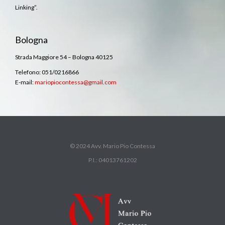
Linking”.
Bologna
Strada Maggiore 54 – Bologna 40125
Telefono: 051/0216866
E-mail:
mariopiocontessa@gmail.com
© 2024 Avv. Mario Pio Contessa
P.I.: 04013761202