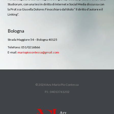
Studiorum, con una tesi in diritto di Internet e Social Media discussa con
la Prof.ssa Giusella Dolores Finocchiaro dal titolo ” Il diritto d’autore e il
Linking”.
Bologna
Strada Maggiore 54 – Bologna 40125
Telefono: 051/0216866
E-mail:
mariopiocontessa@gmail.com
© 2024 Avv. Mario Pio Contessa
P.I.: 04013761202