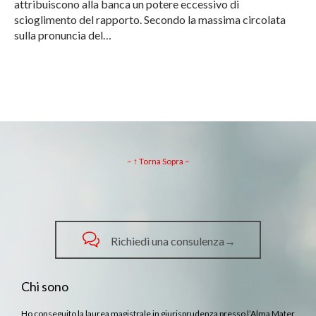
attribuiscono alla banca un potere eccessivo di
scioglimento del rapporto. Secondo la massima circolata
sulla pronuncia del…
– ↑ Torna Sopra –

Richiedi una consulenza→
Chi sono
Ho conseguito la laurea magistrale in giurisprudenza presso l’Alma Mater