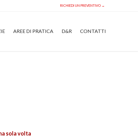
RICHIEDI UN PREVENTIVO →
Skip
IE
AREE DI PRATICA
D&R
CONTATTI
to
content
na sola volta