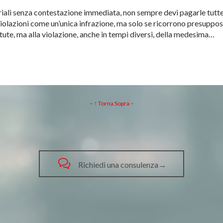
riali senza contestazione immediata, non sempre devi pagarle tutte. I
iolazioni come un’unica infrazione, ma solo se ricorrono presupposti 
etute, ma alla violazione, anche in tempi diversi, della medesima…
– ↑ Torna Sopra –

Richiedi una consulenza→