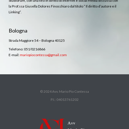
Studiorum, con una tesi in diritto di Internet e Social Media discussa con
la Prof.ssa Giusella Dolores Finocchiaro dal titolo ” Il diritto d’autore e il
Linking”.
Bologna
Strada Maggiore 54 – Bologna 40125
Telefono: 051/0216866
E-mail:
mariopiocontessa@gmail.com
© 2024 Avv. Mario Pio Contessa
P.I.: 04013761202