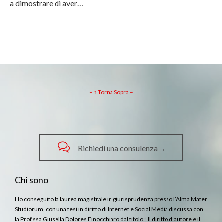
a dimostrare di aver…
– ↑ Torna Sopra –

Richiedi una consulenza→
Chi sono
Ho conseguito la laurea magistrale in giurisprudenza presso l’Alma Mater
Studiorum, con una tesi in diritto di Internet e Social Media discussa con
la Prof.ssa Giusella Dolores Finocchiaro dal titolo ” Il diritto d’autore e il