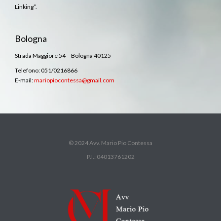
Linking”.
Bologna
Strada Maggiore 54 – Bologna 40125
Telefono: 051/0216866
E-mail:
mariopiocontessa@gmail.com
© 2024 Avv. Mario Pio Contessa
P.I.: 04013761202