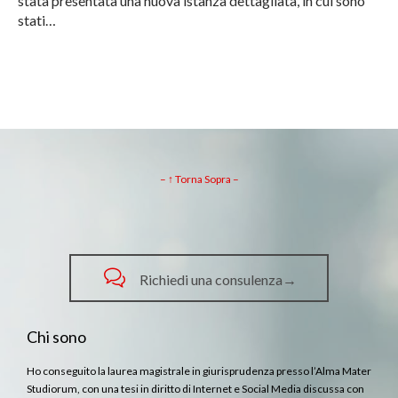
stata presentata una nuova istanza dettagliata, in cui sono
stati…
– ↑ Torna Sopra –

Richiedi una consulenza→
Chi sono
Ho conseguito la laurea magistrale in giurisprudenza presso l’Alma Mater
Studiorum, con una tesi in diritto di Internet e Social Media discussa con