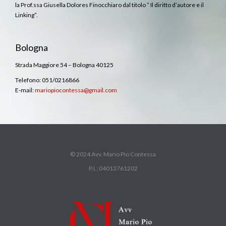
la Prof.ssa Giusella Dolores Finocchiaro dal titolo ” Il diritto d’autore e il
Linking”.
Bologna
Strada Maggiore 54 – Bologna 40125
Telefono: 051/0216866
E-mail:
mariopiocontessa@gmail.com
© 2024 Avv. Mario Pio Contessa
P.I.: 04013761202