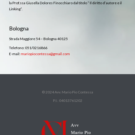
la Prof.ssa Giusella Dolores Finocchiaro dal titolo ” Il diritto d’autore e il
Linking”.
Bologna
Strada Maggiore 54 – Bologna 40125
Telefono: 051/0216866
E-mail:
mariopiocontessa@gmail.com
© 2024 Avv. Mario Pio Contessa
P.I.: 04013761202