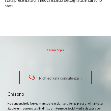
stata presentata una nuova istanza dettagliata, in cui sono
stati…
– ↑ Torna Sopra –

Richiedi una consulenza→
Chi sono
Ho conseguito la laurea magistrale in giurisprudenza presso l’Alma Mater
Studiorum, con una tesi in diritto di Internet e Social Media discussa con