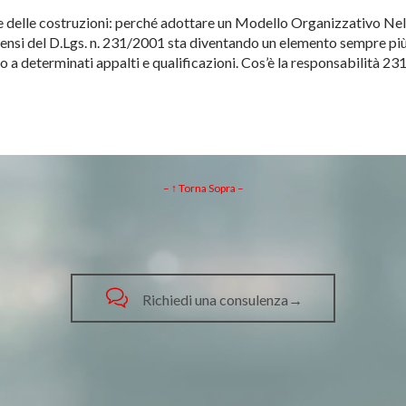
 delle costruzioni: perché adottare un Modello Organizzativo Nel s
nsi del D.Lgs. n. 231/2001 sta diventando un elemento sempre più ri
so a determinati appalti e qualificazioni. Cos’è la responsabilità 23
– ↑ Torna Sopra –

Richiedi una consulenza→