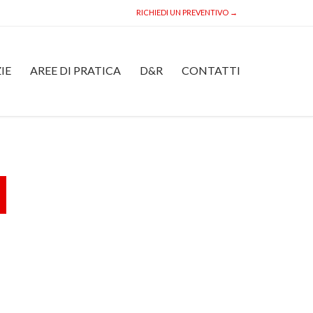
RICHIEDI UN PREVENTIVO →
Skip
IE
AREE DI PRATICA
D&R
CONTATTI
to
content