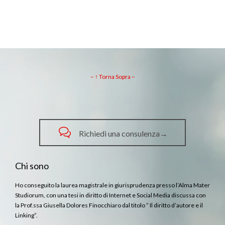
– ↑ Torna Sopra –

Richiedi una consulenza→
Chi sono
Ho conseguito la laurea magistrale in giurisprudenza presso l’Alma Mater
Studiorum, con una tesi in diritto di Internet e Social Media discussa con
la Prof.ssa Giusella Dolores Finocchiaro dal titolo ” Il diritto d’autore e il
Linking”.