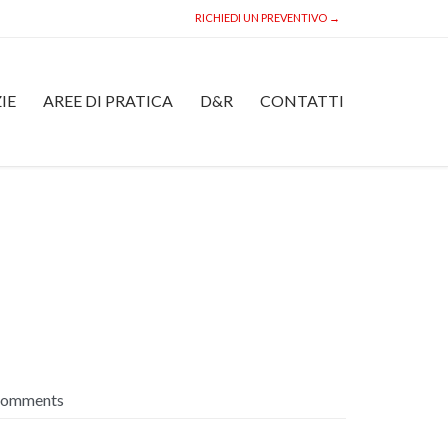
RICHIEDI UN PREVENTIVO →
Skip
IE
AREE DI PRATICA
D&R
CONTATTI
to
content
omments