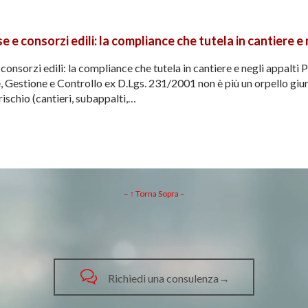
 e consorzi edili: la compliance che tutela in cantiere e 
sorzi edili: la compliance che tutela in cantiere e negli appalti Per 
Gestione e Controllo ex D.Lgs. 231/2001 non è più un orpello giur
 rischio (cantieri, subappalti,…
– ↑ Torna Sopra –

Richiedi una consulenza→