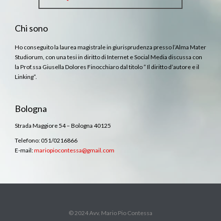
Chi sono
Ho conseguito la laurea magistrale in giurisprudenza presso l’Alma Mater
Studiorum, con una tesi in diritto di Internet e Social Media discussa con
la Prof.ssa Giusella Dolores Finocchiaro dal titolo ” Il diritto d’autore e il
Linking”.
Bologna
Strada Maggiore 54 – Bologna 40125
Telefono: 051/0216866
E-mail:
mariopiocontessa@gmail.com
© 2024 Avv. Mario Pio Contessa