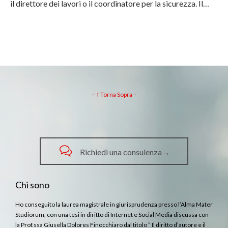
il direttore dei lavori o il coordinatore per la sicurezza. Il…
– ↑ Torna Sopra –

Richiedi una consulenza→
Chi sono
Ho conseguito la laurea magistrale in giurisprudenza presso l’Alma Mater
Studiorum, con una tesi in diritto di Internet e Social Media discussa con
la Prof.ssa Giusella Dolores Finocchiaro dal titolo ” Il diritto d’autore e il