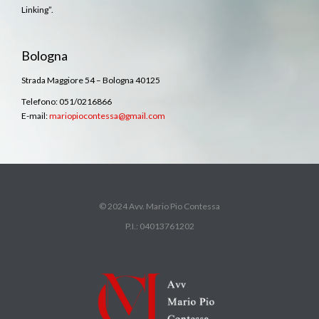
Linking”.
Bologna
Strada Maggiore 54 – Bologna 40125
Telefono: 051/0216866
E-mail:
mariopiocontessa@gmail.com
© 2024 Avv. Mario Pio Contessa
P.I.: 04013761202