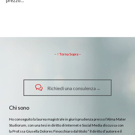
prezzo…
– ↑ Torna Sopra –

Richiedi una consulenza→
Chi sono
Ho conseguito la laurea magistrale in giurisprudenza presso l’Alma Mater
Studiorum, con una tesi in diritto di Internet e Social Media discussa con
la Prof.ssa Giusella Dolores Finocchiaro dal titolo ” Il diritto d’autore e il