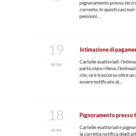
pignoramento presso terzi 
corrente. In questi casi no
pensioni…
19
Intimazione di pagamen
Cartelle esattoriali: l’int
05 '26
particolare rilievo l’intima
che, se è trascorso oltre un
essere notificato al…
18
Pignoramento presso ter
Cartelle esattoriali e pigno
05 '26
la corretta notifica degli a