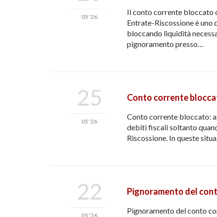
Il conto corrente bloccato 
05 '26
Entrate-Riscossione è uno de
bloccando liquidità necessa
pignoramento presso…
25
Conto corrente bloccat
Conto corrente bloccato: at
05 '26
debiti fiscali soltanto qua
Riscossione. In queste situa
22
Pignoramento del conto
Pignoramento del conto cor
05 '26