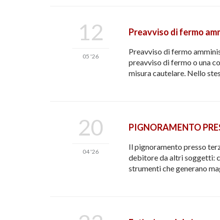
12
Preavviso di fermo ammi
Preavviso di fermo amminis
05 '26
preavviso di fermo o una com
misura cautelare. Nello stes
20
PIGNORAMENTO PRES
Il pignoramento presso terz
04 '26
debitore da altri soggetti:
strumenti che generano mag