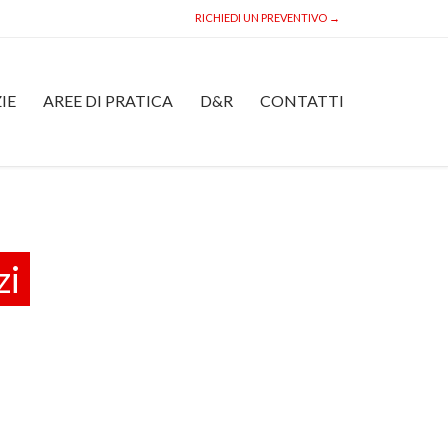
RICHIEDI UN PREVENTIVO →
Skip
IE
AREE DI PRATICA
D&R
CONTATTI
to
content
zi