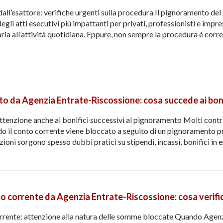
dall’esattore: verifiche urgenti sulla procedura Il pignoramento de
gli atti esecutivi più impattanti per privati, professionisti e impr
ria all’attività quotidiana. Eppure, non sempre la procedura è corre
o da Agenzia Entrate-Riscossione: cosa succede ai bonif
tenzione anche ai bonifici successivi al pignoramento Molti contri
ndo il conto corrente viene bloccato a seguito di un pignoramento 
zioni sorgono spesso dubbi pratici su stipendi, incassi, bonifici in 
 corrente da Agenzia Entrate-Riscossione: cosa verifi
rente: attenzione alla natura delle somme bloccate Quando Agenzi