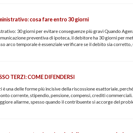
nistrativo: cosa fare entro 30 giorni
trativo: 30 giorni per evitare conseguenze più gravi Quando Agenz
unicazione preventiva di ipoteca, il debitore ha 30 giorni per mett
so arco temporale è essenziale verificare se il debito sia corretto,
SO TERZI: COME DIFENDERSI
i è una delle forme più incisive della riscossione esattoriale, per
 conto corrente, stipendio, pensione, compensi, crediti commerciali
giore allarme, spesso quando il contribuente si accorge del prob