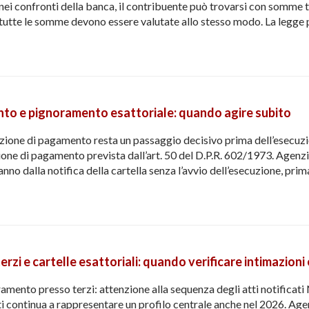
nei confronti della banca, il contribuente può trovarsi con somm
n tutte le somme devono essere valutate allo stesso modo. La legge 
to e pignoramento esattoriale: quando agire subito
imazione di pagamento resta un passaggio decisivo prima dell’esec
zione di pagamento prevista dall’art. 50 del D.P.R. 602/1973. Agenzi
 anno dalla notifica della cartella senza l’avvio dell’esecuzione, p
zi e cartelle esattoriali: quando verificare intimazioni 
ramento presso terzi: attenzione alla sequenza degli atti notificati 
tti continua a rappresentare un profilo centrale anche nel 2026. Ag