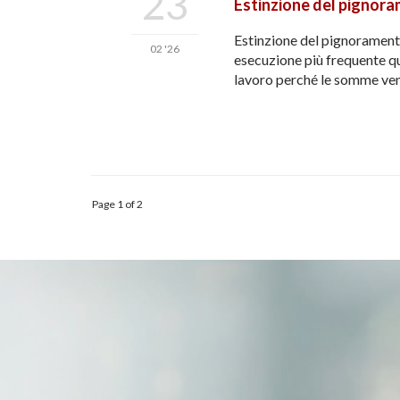
23
Estinzione del pignora
Estinzione del pignoramento
02 '26
esecuzione più frequente qua
lavoro perché le somme ven
Page 1 of 2