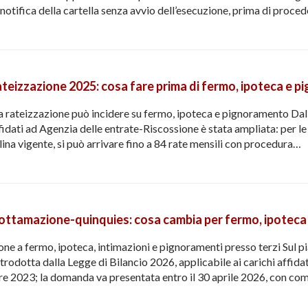
 notifica della cartella senza avvio dell’esecuzione, prima di proc
rateizzazione 2025: cosa fare prima di fermo, ipoteca e 
ova rateizzazione può incidere su fermo, ipoteca e pignoramento Dal 
fidati ad Agenzia delle entrate-Riscossione è stata ampliata: per le
iplina vigente, si può arrivare fino a 84 rate mensili con procedura…
 Rottamazione-quinquies: cosa cambia per fermo, ipoteca
ione a fermo, ipoteca, intimazioni e pignoramenti presso terzi Sul p
odotta dalla Legge di Bilancio 2026, applicabile ai carichi affidati
e 2023; la domanda va presentata entro il 30 aprile 2026, con c