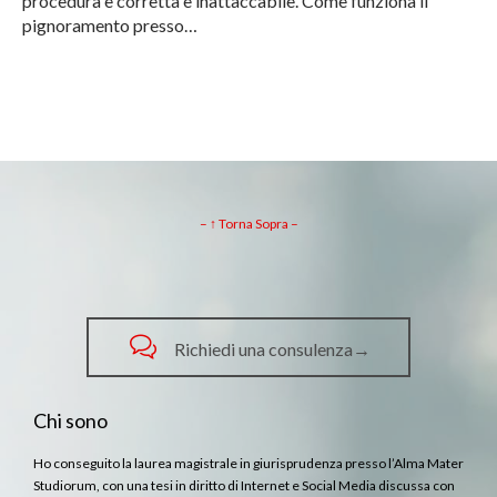
procedura è corretta e inattaccabile. Come funziona il
pignoramento presso…
– ↑ Torna Sopra –

Richiedi una consulenza→
Chi sono
Ho conseguito la laurea magistrale in giurisprudenza presso l’Alma Mater
Studiorum, con una tesi in diritto di Internet e Social Media discussa con