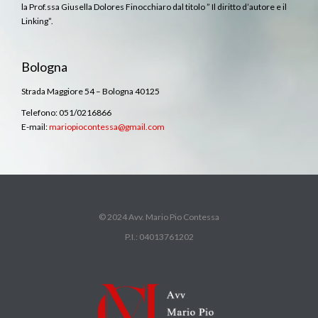
la Prof.ssa Giusella Dolores Finocchiaro dal titolo ” Il diritto d’autore e il
Linking”.
Bologna
Strada Maggiore 54 – Bologna 40125
Telefono: 051/0216866
E-mail:
mariopiocontessa@gmail.com
© 2024 Avv. Mario Pio Contessa
P.I.: 04013761202