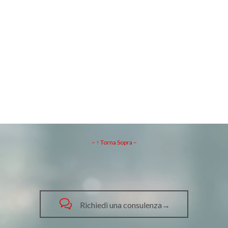
– ↑ Torna Sopra –

Richiedi una consulenza→