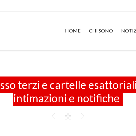
HOME
CHI SONO
NOTIZ
o terzi e cartelle esattorial
intimazioni e notifiche


