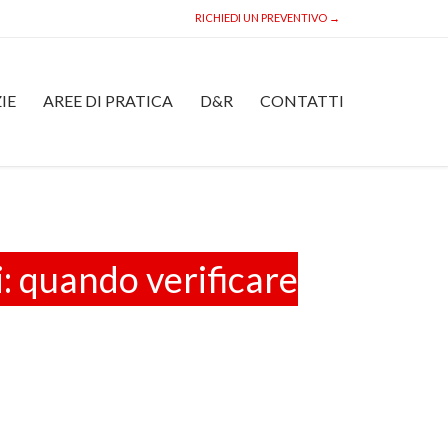
RICHIEDI UN PREVENTIVO →
Skip
IE
AREE DI PRATICA
D&R
CONTATTI
to
content
i: quando verificare