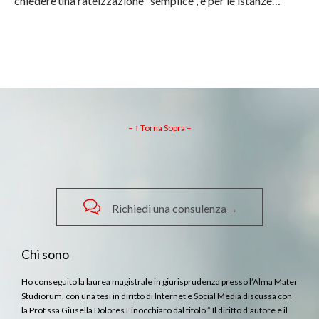
chiedere una rateizzazione “semplice”, e per le istanze…
– ↑ Torna Sopra –

Richiedi una consulenza→
Chi sono
Ho conseguito la laurea magistrale in giurisprudenza presso l’Alma Mater
Studiorum, con una tesi in diritto di Internet e Social Media discussa con
la Prof.ssa Giusella Dolores Finocchiaro dal titolo ” Il diritto d’autore e il