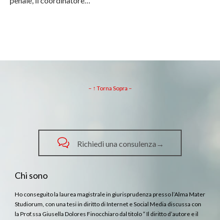
penale, il coordinatore…
– ↑ Torna Sopra –

Richiedi una consulenza→
Chi sono
Ho conseguito la laurea magistrale in giurisprudenza presso l’Alma Mater
Studiorum, con una tesi in diritto di Internet e Social Media discussa con
la Prof.ssa Giusella Dolores Finocchiaro dal titolo ” Il diritto d’autore e il