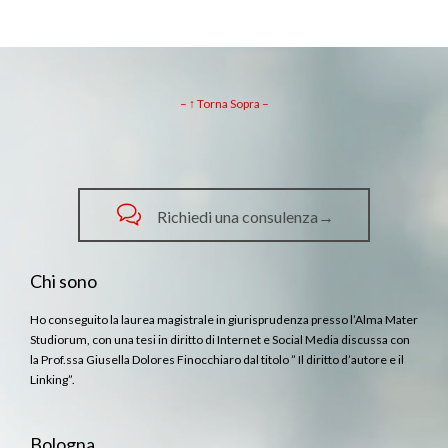
– ↑ Torna Sopra –

Richiedi una consulenza→
Chi sono
Ho conseguito la laurea magistrale in giurisprudenza presso l’Alma Mater
Studiorum, con una tesi in diritto di Internet e Social Media discussa con
la Prof.ssa Giusella Dolores Finocchiaro dal titolo ” Il diritto d’autore e il
Linking”.
Bologna