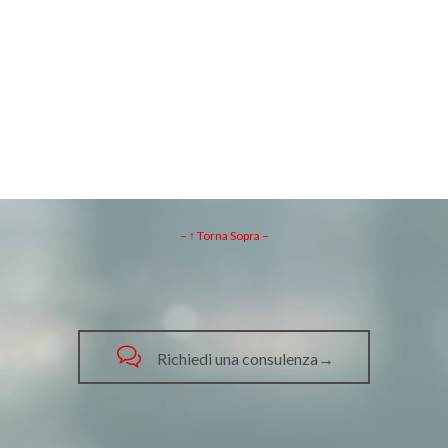
– ↑ Torna Sopra –

Richiedi una consulenza→