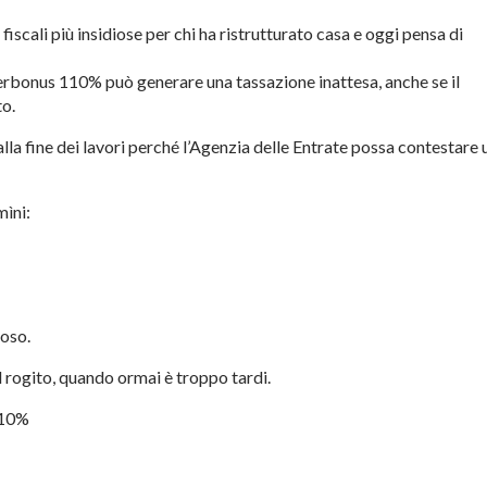
scali più insidiose per chi ha ristrutturato casa e oggi pensa di
erbonus 110% può generare una tassazione inattesa, anche se il
to.
alla fine dei lavori perché l’Agenzia delle Entrate possa contestare 
mìni:
roso.
 rogito, quando ormai è troppo tardi.
110%