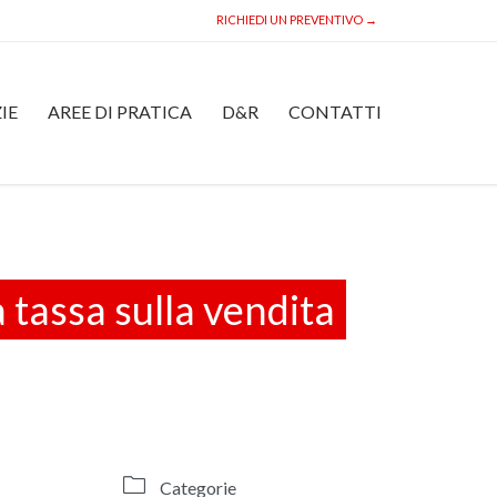
RICHIEDI UN PREVENTIVO →
Skip
IE
AREE DI PRATICA
D&R
CONTATTI
to
content
tassa sulla vendita

Categorie