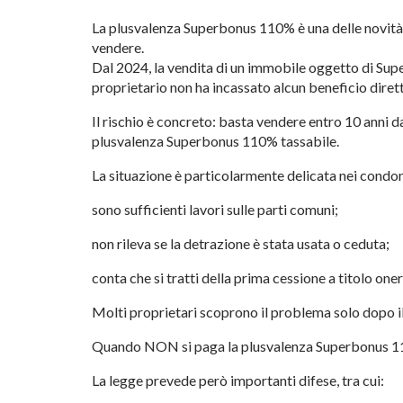
La plusvalenza Superbonus 110% è una delle novità fi
vendere.
Dal 2024, la vendita di un immobile oggetto di Sup
proprietario non ha incassato alcun beneficio diret
Il rischio è concreto: basta vendere entro 10 anni d
plusvalenza Superbonus 110% tassabile.
La situazione è particolarmente delicata nei condo
sono sufficienti lavori sulle parti comuni;
non rileva se la detrazione è stata usata o ceduta;
conta che si tratti della prima cessione a titolo one
Molti proprietari scoprono il problema solo dopo il
Quando NON si paga la plusvalenza Superbonus 
La legge prevede però importanti difese, tra cui: