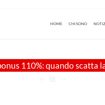
HOME
CHI SONO
NOTIZ
onus 110%: quando scatta la 


