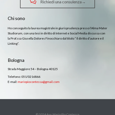

Richiedi una consulenza→
Chi sono
Ho conseguito la laurea magistrale in giurisprudenza presso l’Alma Mater
Studiorum, con una tesi in diritto di Internet e Social Media discussa con
la Prof.ssa Giusella Dolores Finocchiaro dal titolo ” Il diritto d’autore e il
Linking”.
Bologna
Strada Maggiore 54 – Bologna 40125
Telefono: 051/0216866
E-mail:
mariopiocontessa@gmail.com
© 2024 Avv. Mario Pio Contessa