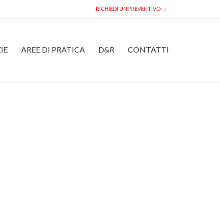
RICHIEDI UN PREVENTIVO →
Skip
IE
AREE DI PRATICA
D&R
CONTATTI
to
content