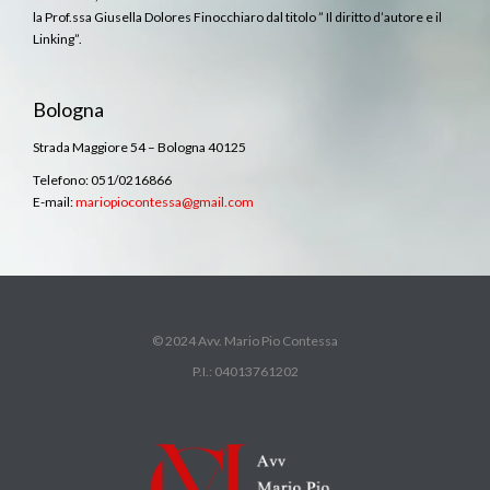
la Prof.ssa Giusella Dolores Finocchiaro dal titolo ” Il diritto d’autore e il
Linking”.
Bologna
Strada Maggiore 54 – Bologna 40125
Telefono: 051/0216866
E-mail:
mariopiocontessa@gmail.com
© 2024 Avv. Mario Pio Contessa
P.I.: 04013761202