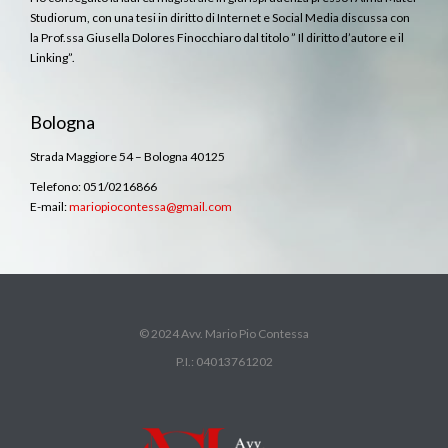
Studiorum, con una tesi in diritto di Internet e Social Media discussa con
la Prof.ssa Giusella Dolores Finocchiaro dal titolo ” Il diritto d’autore e il
Linking”.
Bologna
Strada Maggiore 54 – Bologna 40125
Telefono: 051/0216866
E-mail:
mariopiocontessa@gmail.com
© 2024 Avv. Mario Pio Contessa
P.I.: 04013761202