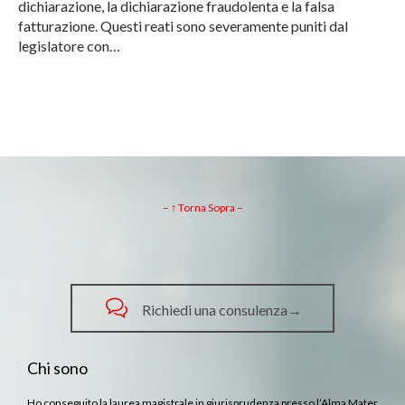
dichiarazione, la dichiarazione fraudolenta e la falsa
fatturazione. Questi reati sono severamente puniti dal
legislatore con…
– ↑ Torna Sopra –

Richiedi una consulenza→
Chi sono
Ho conseguito la laurea magistrale in giurisprudenza presso l’Alma Mater