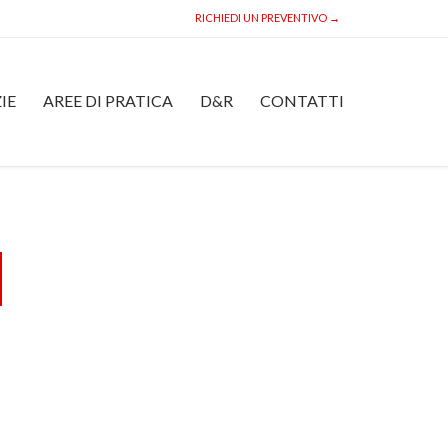
RICHIEDI UN PREVENTIVO →
Skip
IE
AREE DI PRATICA
D&R
CONTATTI
to
content