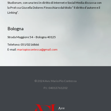
Studiorum, con una tesi in diritto di Internet e Social Media discussa con
la Prof.ssa Giusella Dolores Finocchiaro dal titolo ” Il diritto d’autore e il
Linking”.
Bologna
Strada Maggiore 54 – Bologna 40125
Telefono: 051/0216866
E-mail:
mariopiocontessa@gmail.com
© 2024 Avv. Mario Pio Contessa
P.I.: 04013761202