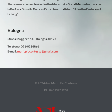
Studiorum, con una tesi in diritto di Internet e Social Media discussa con
la Prof.ssa Giusella Dolores Finocchiaro dal titolo ” Il diritto d’autore e il
Linking”.
Bologna
Strada Maggiore 54 – Bologna 40125
Telefono: 051/0216866
E-mail:
mariopiocontessa@gmail.com
© 2024 Avv. Mario Pio Contessa
P.I.: 04013761202