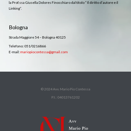
la Prof.ssa Giusella Dolores Finocchiaro dal titolo ” Il diritto d’autore e il
Linking”.
Bologna
Strada Maggiore 54 – Bologna 40125
Telefono: 051/0216866
E-mail:
mariopiocontessa@gmail.com
© 2024 Avv. Mario Pio Contessa
P.I.: 04013761202