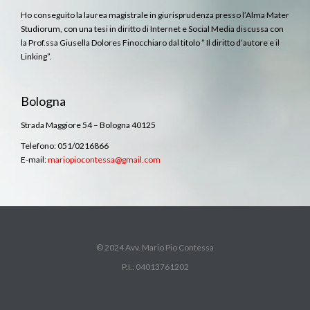
Ho conseguito la laurea magistrale in giurisprudenza presso l’Alma Mater
Studiorum, con una tesi in diritto di Internet e Social Media discussa con
la Prof.ssa Giusella Dolores Finocchiaro dal titolo ” Il diritto d’autore e il
Linking”.
Bologna
Strada Maggiore 54 – Bologna 40125
Telefono: 051/0216866
E-mail:
mariopiocontessa@gmail.com
© 2024 Avv. Mario Pio Contessa
P.I.: 04013761202