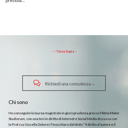
presidia…
– ↑ Torna Sopra –

Richiedi una consulenza→
Chi sono
Ho conseguito la laurea magistrale in giurisprudenza presso l’Alma Mater
Studiorum, con una tesi in diritto di Internet e Social Media discussa con
la Prof.ssa Giusella Dolores Finocchiaro dal titolo ” Il diritto d’autore e il