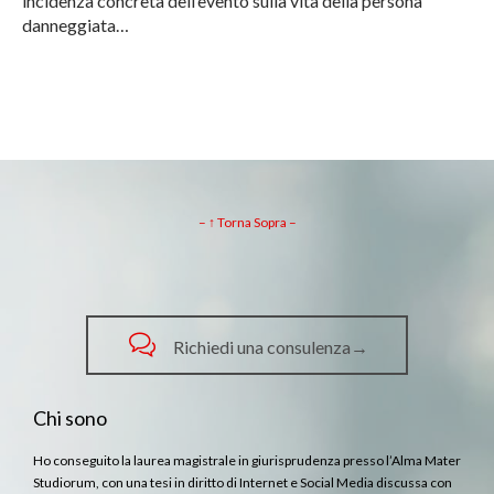
incidenza concreta dell’evento sulla vita della persona
danneggiata…
– ↑ Torna Sopra –

Richiedi una consulenza→
Chi sono
Ho conseguito la laurea magistrale in giurisprudenza presso l’Alma Mater
Studiorum, con una tesi in diritto di Internet e Social Media discussa con