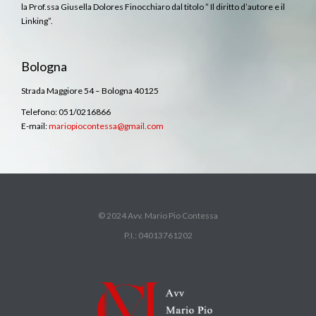
la Prof.ssa Giusella Dolores Finocchiaro dal titolo ” Il diritto d’autore e il
Linking”.
Bologna
Strada Maggiore 54 – Bologna 40125
Telefono: 051/0216866
E-mail:
mariopiocontessa@gmail.com
© 2024 Avv. Mario Pio Contessa
P.I.: 04013761202