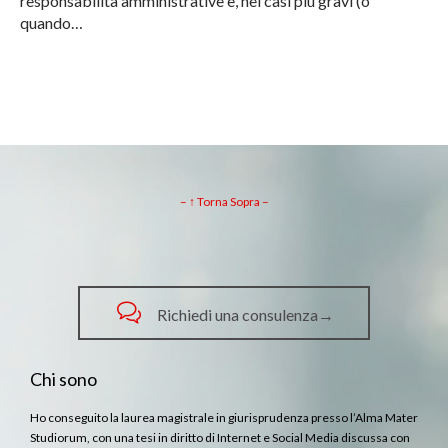
responsabilità amministrative e, nei casi più gravi (o
quando…
– ↑ Torna Sopra –

Richiedi una consulenza→
Chi sono
Ho conseguito la laurea magistrale in giurisprudenza presso l’Alma Mater
Studiorum, con una tesi in diritto di Internet e Social Media discussa con