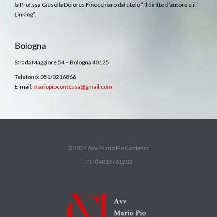
la Prof.ssa Giusella Dolores Finocchiaro dal titolo ” Il diritto d’autore e il
Linking”.
Bologna
Strada Maggiore 54 – Bologna 40125
Telefono: 051/0216866
E-mail:
mariopiocontessa@gmail.com
© 2024 Avv. Mario Pio Contessa
P.I.: 04013761202