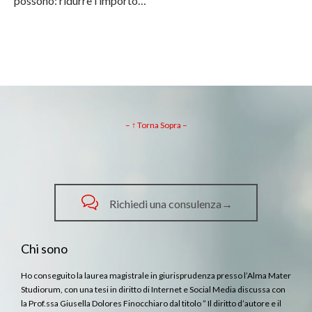
possono: ridurre l’importo…
– ↑ Torna Sopra –

Richiedi una consulenza→
Chi sono
Ho conseguito la laurea magistrale in giurisprudenza presso l’Alma Mater
Studiorum, con una tesi in diritto di Internet e Social Media discussa con
la Prof.ssa Giusella Dolores Finocchiaro dal titolo ” Il diritto d’autore e il