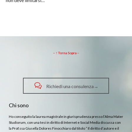
non deve limitarsi…
– ↑ Torna Sopra –

Richiedi una consulenza→
Chi sono
Ho conseguito la laurea magistrale in giurisprudenza presso l’Alma Mater
Studiorum, con una tesi in diritto di Internet e Social Media discussa con
la Prof.ssa Giusella Dolores Finocchiaro dal titolo ” Il diritto d’autore e il