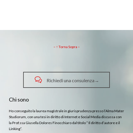
– ↑ Torna Sopra –

Richiedi una consulenza→
Chi sono
Ho conseguito la laurea magistrale in giurisprudenza presso l’Alma Mater
Studiorum, con una tesi in diritto di Internet e Social Media discussa con
la Prof.ssa Giusella Dolores Finocchiaro dal titolo ” Il diritto d’autore e il
Linking”.