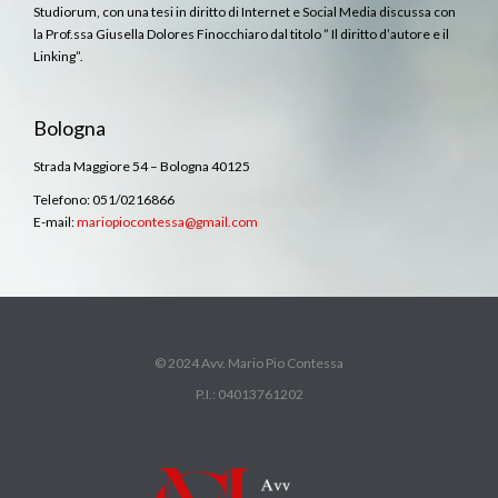
Studiorum, con una tesi in diritto di Internet e Social Media discussa con
la Prof.ssa Giusella Dolores Finocchiaro dal titolo ” Il diritto d’autore e il
Linking”.
Bologna
Strada Maggiore 54 – Bologna 40125
Telefono: 051/0216866
E-mail:
mariopiocontessa@gmail.com
© 2024 Avv. Mario Pio Contessa
P.I.: 04013761202