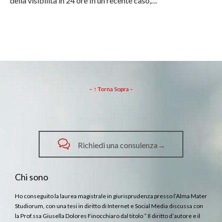
della visibilità in 24 ore In un recente caso,…
– ↑ Torna Sopra –

Richiedi una consulenza→
Chi sono
Ho conseguito la laurea magistrale in giurisprudenza presso l’Alma Mater
Studiorum, con una tesi in diritto di Internet e Social Media discussa con
la Prof.ssa Giusella Dolores Finocchiaro dal titolo ” Il diritto d’autore e il