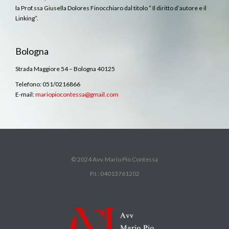
la Prof.ssa Giusella Dolores Finocchiaro dal titolo ” Il diritto d’autore e il
Linking”.
Bologna
Strada Maggiore 54 – Bologna 40125
Telefono: 051/0216866
E-mail:
mariopiocontessa@gmail.com
© 2024 Avv. Mario Pio Contessa
P.I.: 04013761202