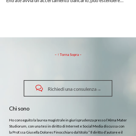
Entrate avvia un accertamento bancario, può estendere…
– ↑ Torna Sopra –

Richiedi una consulenza→
Chi sono
Ho conseguito la laurea magistrale in giurisprudenza presso l’Alma Mater
Studiorum, con una tesi in diritto di Internet e Social Media discussa con
la Prof.ssa Giusella Dolores Finocchiaro dal titolo ” Il diritto d’autore e il