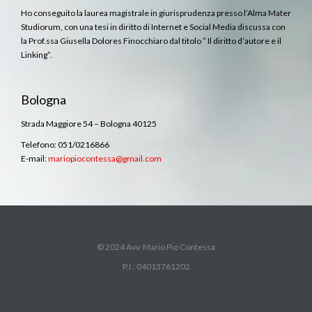
Ho conseguito la laurea magistrale in giurisprudenza presso l’Alma Mater
Studiorum, con una tesi in diritto di Internet e Social Media discussa con
la Prof.ssa Giusella Dolores Finocchiaro dal titolo ” Il diritto d’autore e il
Linking”.
Bologna
Strada Maggiore 54 – Bologna 40125
Telefono: 051/0216866
E-mail:
mariopiocontessa@gmail.com
© 2024 Avv. Mario Pio Contessa
P.I.: 04013761202